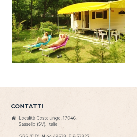
CONTATTI
Località Costalunga, 17046,
Sassello (SV), Italia.
GPS (DD): N 44.49628, E 8.52827