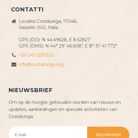
CONTATTI
Località Costalunga, 17046,
Sassello (SV), Italia.
GPS (DD): N 44.49628, E 8.52827
GPS (DMS): N 44° 29' 46.608", E 8° 31' 41.772"
+39 347 5291320
info@costalunga.org
NIEUWSBRIEF
Om op de hoogte gehouden worden van nieuws en
updates, aanbiedingen en speciale activiteiten van
Costalunga.