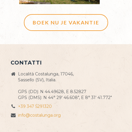
BOEK NU JE VAKANTIE
CONTATTI
Località Costalunga, 17046,
Sassello (SV), Italia.
GPS (DD): N 44.49628, E 8.52827
GPS (DMS): N 44° 29' 46.608", E 8° 31' 41.772"
+39 347 5291320
info@costalunga.org