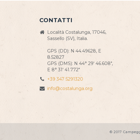
CONTATTI
Località Costalunga, 17046,
Sassello (SV), Italia.
GPS (DD): N 44.49628, E
8.52827
GPS (DMS): N 44° 29' 46.608",
E 8° 31' 41.772"
+39 347 5291320
info@costalunga.org
© 2017 Campegg