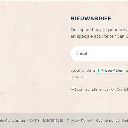
NIEUWSBRIEF
Om op de hoogte gehouden 
en speciale activiteiten van 
Leggi la nostra
p
Privacy Policy
personali.
Door het indienen van dit formul
io Costalunga – VAT N. 10503910019 -
Privacy Policy
–
Cookie policy
. We