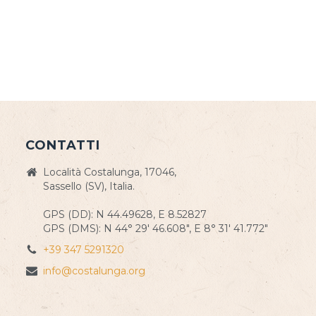
CONTATTI
Località Costalunga, 17046,
Sassello (SV), Italia.
GPS (DD): N 44.49628, E 8.52827
GPS (DMS): N 44° 29' 46.608", E 8° 31' 41.772"
+39 347 5291320
info@costalunga.org