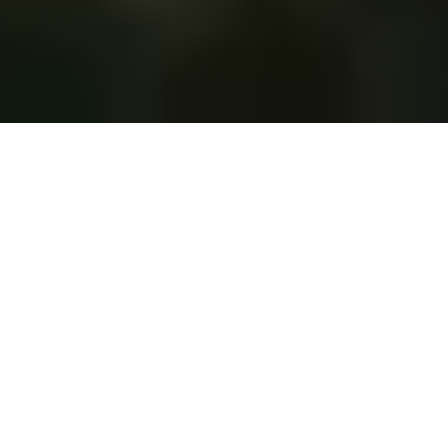
Camping Naturiste
Costalunga
Ouvert du 15 avril au 6 octobre
Enregistrement avril-mai ouvert tous
les jours : 10h00 – 13h30 ;
16h00 – 19h00;
Enregistrement j
uin-juillet-août-