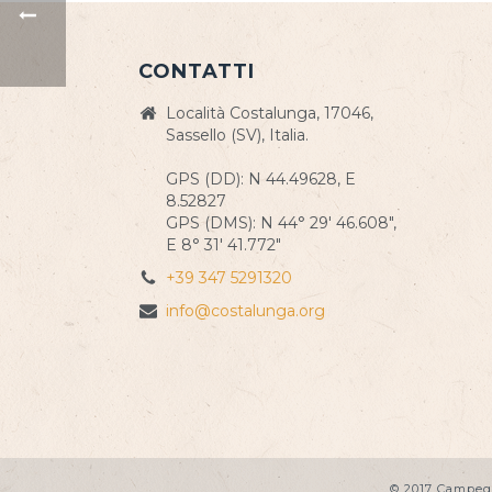
CONTATTI
Località Costalunga, 17046,
Sassello (SV), Italia.
GPS (DD): N 44.49628, E
8.52827
GPS (DMS): N 44° 29' 46.608",
E 8° 31' 41.772"
+39 347 5291320
info@costalunga.org
© 2017 Campeg