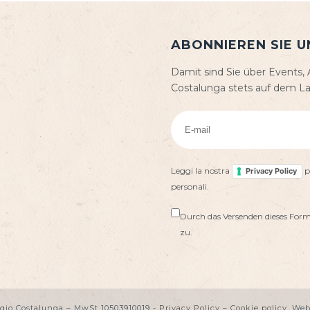
ABONNIEREN SIE 
Damit sind Sie über Events
Costalunga stets auf dem L
Leggi la nostra
p
Privacy Policy
personali.
Durch das Versenden dieses Fo
zu.
gio Costalunga – MwSt 10503910019 -
Privacy Policy
–
Cookie policy
. Web