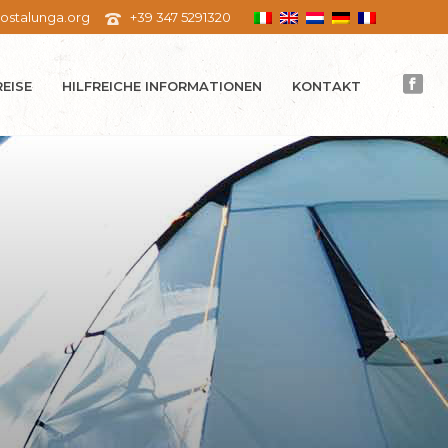
ostalunga.org
+39 347 5291320
REISE
HILFREICHE INFORMATIONEN
KONTAKT