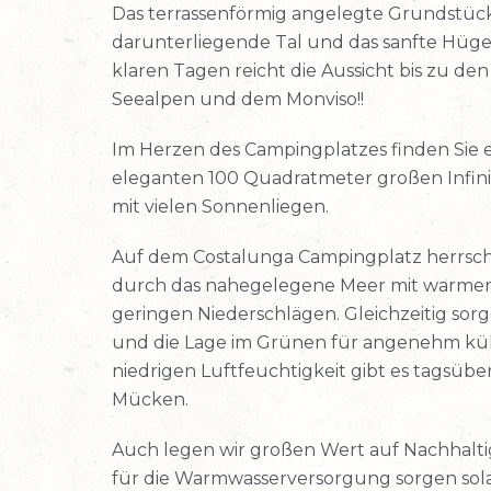
Das terrassenförmig angelegte Grundstück
darunterliegende Tal und das sanfte Hügel
klaren Tagen reicht die Aussicht bis zu de
Seealpen und dem Monviso!!
Im Herzen des Campingplatzes finden Sie 
eleganten 100 Quadratmeter großen Infini
mit vielen Sonnenliegen.
Auf dem Costalunga Campingplatz herrscht 
durch das nahegelegene Meer mit warme
geringen Niederschlägen. Gleichzeitig sor
und die Lage im Grünen für angenehm kü
niedrigen Luftfeuchtigkeit gibt es tagsüb
Mücken.
Auch legen wir großen Wert auf Nachhalt
für die Warmwasserversorgung sorgen sola