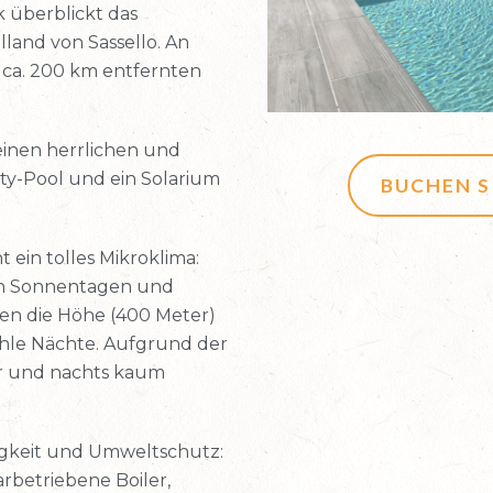
 überblickt das
land von Sassello. An
n ca. 200 km entfernten
einen herrlichen und
ty-Pool und ein Solarium
BUCHEN S
ein tolles Mikroklima:
n Sonnentagen und
gen die Höhe (400 Meter)
hle Nächte. Aufgrund der
er und nachts kaum
igkeit und Umweltschutz:
rbetriebene Boiler,