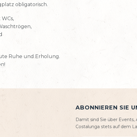
latz obligatorisch.
t WCs,
aschtrögen,
d
lute Ruhe und Erholung.
en!
ABONNIEREN SIE 
Damit sind Sie über Events
Costalunga stets auf dem L